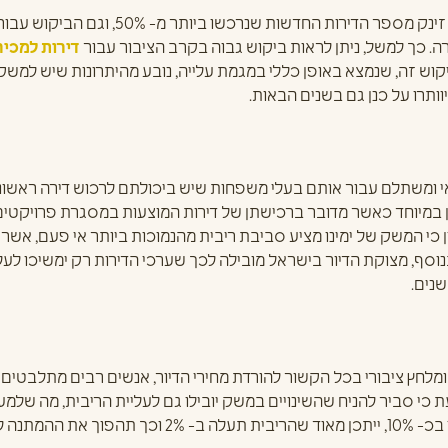
על פי נתונים סטטיסטיים, בשנת 2015 זינק מספר
דירות למכיר
קוש זה, שנמצא באופן כללי במגמת עלייה, נובע מהיתרונות שיש למשק 
וותרו על כנן גם בשנים הבאות.
ומשתלם עבור אותם בעלי משפחות שיש ביכולתם לרכוש דירה ראשונה א
ן במיוחד כאשר מדובר ברכישתן של דירות המוצעות במסגרת פרויקטים ח
ן כי המשק של ימינו מציע סביבת ריבית מהנמוכות ביותר אי פעם, אש
סף, מצוקת הדיור בישראל מובילה לכך שערכי הדירות רק ימשיכו לעלו
נים.
מלחץ ציבורי בכל הקשור להורדת מחירי הדיור, אנשים רבים מתלבטים
ת כי סביר להניח שהשינויים במשק יובילו גם לעליית הריבית, מה של
בלתי משתלמת.