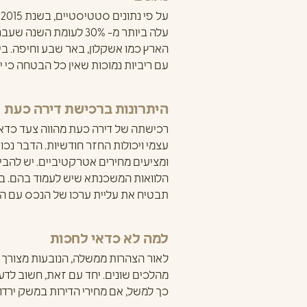
עלה ביותר מ- 30% לעומת השנה שעברה. כך למשל, ניתן לראות ביקוש גבוה בקרב הציבור עבור
הארץ כמו אשקלון, באר שבע וחיפה. בי
עם ריביות נמוכות שאין כל הבטחה כי יי
היתרונות ברכישת דירה כעת
רכישתה של דירה כעת מהווה צעד כדאי 
עצמי ויכולות החזר חודשיות. הדבר נכו
ומציעים מחירים אטרקטיביים. יש להבי
הלוואות המשכנתא שיש לעמוד בהם. בנו
תבטיח את עליית ערכו של הנכס עם הש
למה לא כדאי לחכות
לאור הצהרות ממשלה, הנובעות מצורך ו
מהלכים שונים. יחד עם זאת, חשוב לדע
כך למשל, אם מחירי הדירות במשק ירדו בכ- 10%, ייתכן מאוד שהריבית תעלה ב- 2% וכך תהפוך את ההמתנה ל