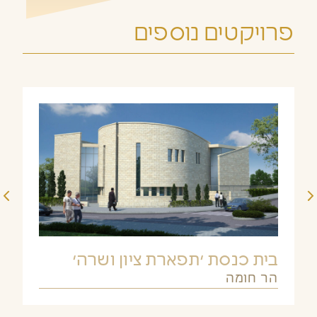
פרויקטים נוספים
ית כנסת ׳תפארת ציון ושרה׳
חורשת
ר חומה
קטמון