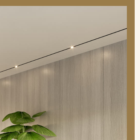
אחים 
במורד